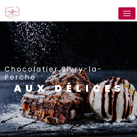
Panneau de gestion des cookies
Chocolatier Sivry-la-
Perche
AUX DÉLICES