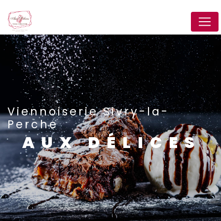
Panneau de gestion des cookies
Viennoiserie Sivry-la-
Perche
AUX DÉLICES