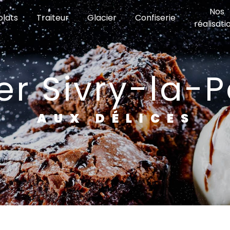
Nos
lats
Traiteur
Glacier
Confiserie
réalisati
ier Sivry-la-
AUX DÉLICES