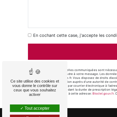
En cochant cette case, j'accepte les condi
** Les données personnelles communiquées sont nécessaires
dans le seul but de répondre à votre message. Les donnée
auxdelices.lenoir@orange.fr. Vous disposez de droits d’accès
Ce site utilise des cookies et
d’introduire une réclamation auprès d’une autorité de cont
vous donne le contrôle sur
55100 Verdun, France ou par courrier électronique à l'adre
ceux que vous souhaitez
prise de contact puis pendant la durée de prescription léga
téléphonique, disponible à cette adresse:
Bloctel.gouv.fr
. 
activer
Tout accepter