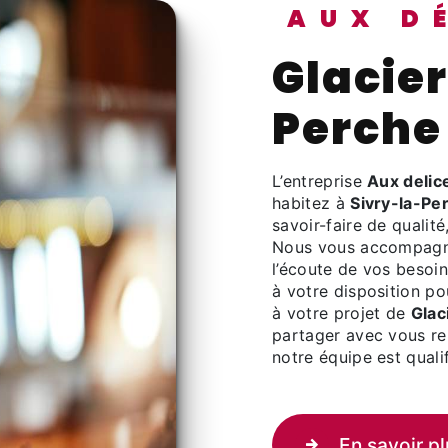
AUX D
Glacier à Sivry-la-
Perche
L’entreprise
Aux delic
habitez à
Sivry-la-Pe
savoir-faire de qualit
Nous vous accompagno
l’écoute de vos besoin
à votre disposition p
à votre projet de
Glac
partager avec vous ren
notre équipe est qualif
En savoir pl