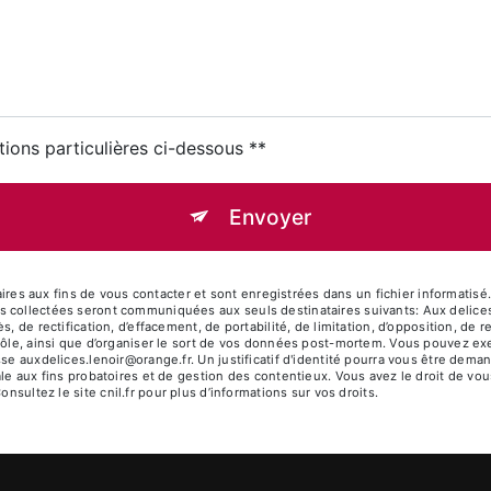
tions particulières ci-dessous **
Envoyer
 aux fins de vous contacter et sont enregistrées dans un fichier informatisé. E
s collectées seront communiquées aux seuls destinataires suivants: Aux delice
, de rectification, d’effacement, de portabilité, de limitation, d’opposition, de
rôle, ainsi que d’organiser le sort de vos données post-mortem. Vous pouvez exer
sse auxdelices.lenoir@orange.fr. Un justificatif d'identité pourra vous être d
le aux fins probatoires et de gestion des contentieux. Vous avez le droit de vou
Consultez le site cnil.fr pour plus d’informations sur vos droits.